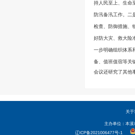
持人民至上、生命
防汛备汛工作。二
检查、防御措施、
好防大灾、救大险
一步明确组织体系
备、值班值宿等关
会议还研究了其他
关于
主办单位：本溪
辽ICP备2021006477号-1