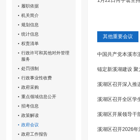
1月22日何宇翥主
履职依据
机关简介
规划信息
统计信息
其他重要会议
权责清单
行政许可和其他对外管理
中国共产党本溪市
服务
处罚强制
锚定新溪湖建设 
行政事业性收费
幕
溪湖区召开深入推
政府采购
重点领域信息公开
溪湖区召开全区学
招考信息
溪湖区开展领导干
政策解读
政府会议
溪湖区召开2026年
政府工作报告