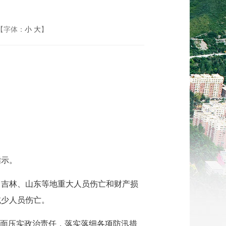
【字体：
小
大
】
指示。
、吉林、山东等地重大人员伤亡和财产损
减少人员伤亡。
全面压实政治责任，落实落细各项防汛措