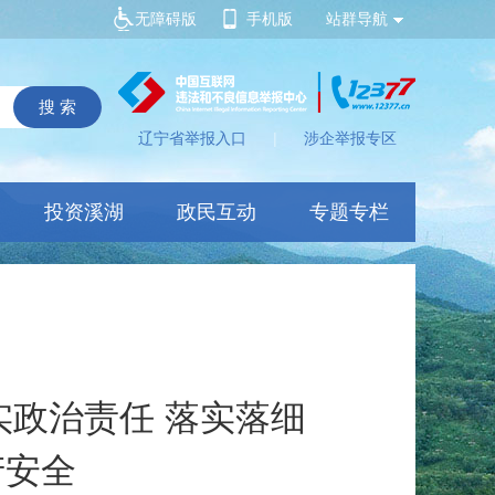
无障碍版
手机版
站群导航
辽宁省举报入口
|
涉企举报专区
投资溪湖
政民互动
专题专栏
政治责任 落实落细
产安全